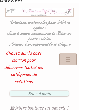
904573893497777
Créations artisanales pour bébé et
enfants
Sacs à main, accessoires & Déco en
petites séries
Artisan éco responsable et éthique
Cliquez sur la case
marron pour
découvrir toutes les
catégories de
créations
Sacs à main
🛍️ Notre boutique est ouverte !