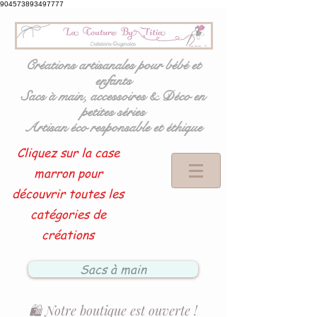
904573893497777
Créations artisanales pour bébé et
enfants
Sacs à main, accessoires & Déco en
petites séries
Artisan éco responsable et éthique
Cliquez sur la case
marron pour
découvrir toutes les
catégories de
créations
Sacs à main
🛍️ Notre boutique est ouverte !