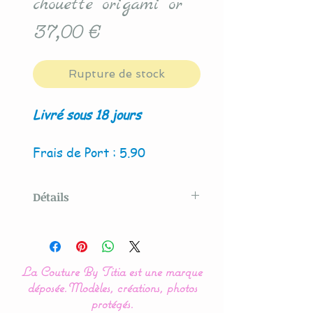
chouette origami or
Prix
37,00 €
Rupture de stock
Livré sous 18 jours
Frais de Port : 5.90
Détails
Modèle créé par La Couture
By Titia
La Couture By Titia est une marque
Veilleuse LED Coussin en
déposée.
Modèles, créations, photos
forme de nuage orné d'un
protégés.