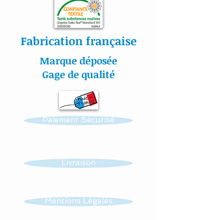
Toutes nos matières sont
certifiées aux normes
Oeko-Tex.
Fabrication française
Marque déposée
#lacouturebytitia#faitmain
Gage de qualité
#madeinfrance#cadeaude
naissance#plaisir#bébé#li
ngedelit#mobilemusical#é
Paiement Sécurisé
veildebébé#décorationenf
ants#baby#papillon#étoil
es#veilleuse#frenchdesign
#baby#lingedelitfaitmain
Livraison
Mentions Légales