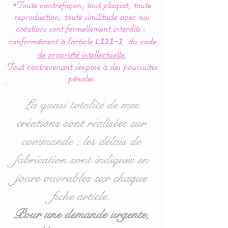
*Toute contrefaçon, tout plagiat, toute
appliqué en feutrine.
reproduction, toute similitude avec nos
créations sont formellement interdits :
Le coussin est équipé d'une
conformément
à l’article
du code
L111-1
guirlande de 10 leds et
de propriété intellectuelle.
fonctionne avec 2 piles LR
Tout contrevenant s'expose à des poursuites
6 (non fournies).
pénales.
La technologie LED offre
La quasi totalité de mes
une qualité de lumière
créations sont réalisées sur
associée à une économie
commande : les délais de
d'énergie.
De plus, les ampoules Led
fabrication sont indiqués en
ne chauffent pas et ne
jours ouvrables sur chaque
présentent aucun danger
fiche article.
pour bébé.
Pour une demande urgente,
Bouton de