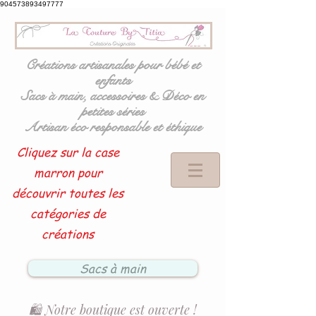
904573893497777
Créations artisanales pour bébé et
enfants
Sacs à main, accessoires & Déco en
petites séries
Artisan éco responsable et éthique
Cliquez sur la case
marron pour
découvrir toutes les
catégories de
créations
Sacs à main
🛍️ Notre boutique est ouverte !