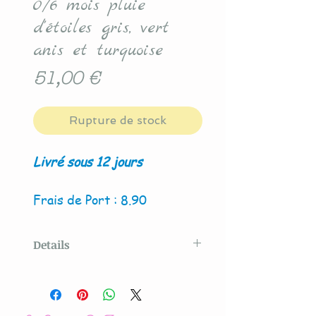
0/6 mois pluie
d'étoiles gris, vert
anis et turquoise
Prix
51,00 €
Rupture de stock
Livré sous 12 jours
Frais de Port : 8.90
Details
Modèle original créé par La
Couture By Titia