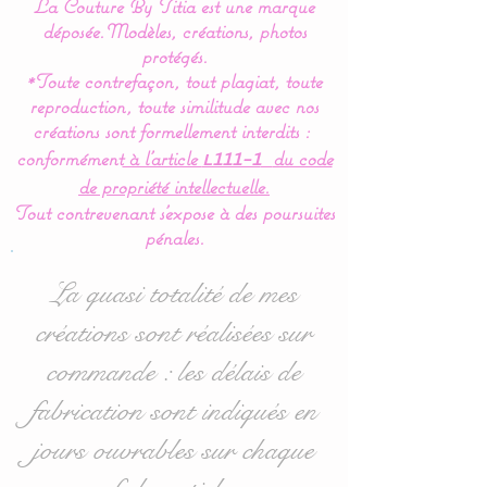
La Couture By Titia est une marque
déposée.
Modèles, créations, photos
Nos modèles de turbulette,
protégés.
*Toute contrefaçon, tout plagiat, toute
gigoteuse sont
reproduction, toute similitude avec nos
entièrement réalisés en
créations sont formellement interdits :
coton Bio (Made in France)
conformément
à l’article
du code
L111-1
pour en faire un vrai nid
de propriété intellectuelle.
douillé et confortable.
Tout contrevenant s'expose à des poursuites
pénales.
Pour le confort et le bien
être de bébé,la gigoteuse
La quasi totalité de mes
est entièrement doublée de
créations sont réalisées sur
ouatine ce qui lui donne un
commande : les délais de
moelleux idéal.
fabrication sont indiqués en
Cette turbulette gigoteuse
jours ouvrables sur chaque
se ferme à l’aide d’une