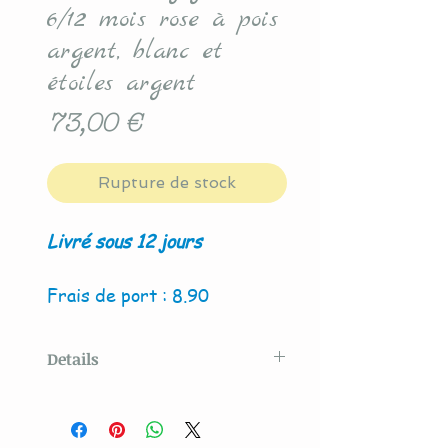
6/12 mois rose à pois
argent, blanc et
étoiles argent
Prix
73,00 €
Rupture de stock
Livré sous 12 jours
Frais de port : 8.90
Details
Modèle original créé par La
Couture By Titia