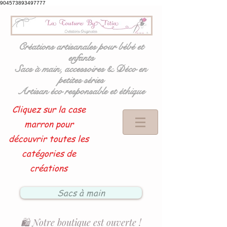
904573893497777
Créations artisanales pour bébé et
enfants
Sacs à main, accessoires & Déco en
petites séries
Artisan éco responsable et éthique
Cliquez sur la case
marron pour
découvrir toutes les
catégories de
créations
Sacs à main
🛍️ Notre boutique est ouverte !