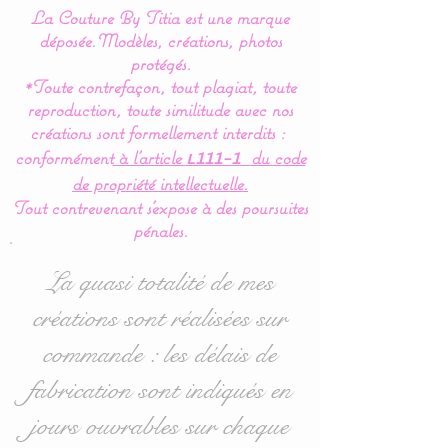
La Couture By Titia est une marque
Nos modèles de turbulette,
déposée.
Modèles, créations, photos
gigoteuse sont
protégés.
*Toute contrefaçon, tout plagiat, toute
entièrement réalisés en
reproduction, toute similitude avec nos
coton Bio (Made in France)
créations sont formellement interdits :
pour en faire un vrai nid
conformément
à l’article
du code
L111-1
douillé et confortable.
de propriété intellectuelle.
Tout contrevenant s'expose à des poursuites
Pour le confort et le bien
pénales.
être de bébé,la gigoteuse
est entièrement doublée de
La quasi totalité de mes
ouatine ce qui lui donne un
créations sont réalisées sur
moelleux idéal.
commande : les délais de
Cette turbulette gigoteuse
fabrication sont indiqués en
se ferme à l’aide d’une
jours ouvrables sur chaque
fermeture éclair et de