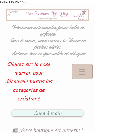
904573893497777
Créations artisanales pour bébé et
enfants
Sacs à main, accessoires & Déco en
petites séries
Artisan éco responsable et éthique
Cliquez sur la case
marron pour
découvrir toutes les
catégories de
créations
Sacs à main
🛍️ Notre boutique est ouverte !