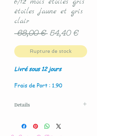
6/12 mois étoiles gris
étoiles jaune et gris
clair
Prix
Prix
 68,00 € 
54,40 €
original
promotionnel
Rupture de stock
Livré sous 12 jours
Frais de Port : 1.90
Details
Modèle original créé par La
Couture By Titia