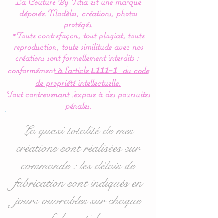
La Couture By Titia est une marque
déposée.
Modèles, créations, photos
Nos modèles de turbulette,
protégés.
*Toute contrefaçon, tout plagiat, toute
gigoteuse sont
reproduction, toute similitude avec nos
entièrement réalisés en
créations sont formellement interdits :
coton Bio (Made in France)
conformément
à l’article
du code
L111-1
pour en faire un vrai nid
de propriété intellectuelle.
douillé et confortable.
Tout contrevenant s'expose à des poursuites
pénales.
Pour le confort et le bien
être de bébé,la gigoteuse
La quasi totalité de mes
est entièrement doublée de
créations sont réalisées sur
ouatine ce qui lui donne un
commande : les délais de
moelleux idéal.
fabrication sont indiqués en
Cette turbulette gigoteuse
jours ouvrables sur chaque
se ferme à l’aide d’une