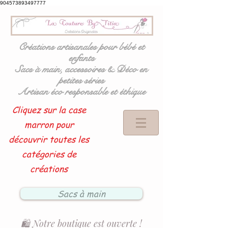
904573893497777
Créations artisanales pour bébé et
enfants
Sacs à main, accessoires & Déco en
petites séries
Artisan éco responsable et éthique
Cliquez sur la case
marron pour
découvrir toutes les
catégories de
créations
Sacs à main
🛍️ Notre boutique est ouverte !