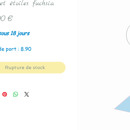
et étoiles fuchsia
Prix
0 €
sous 18 jours
de port : 8.90
Rupture de stock