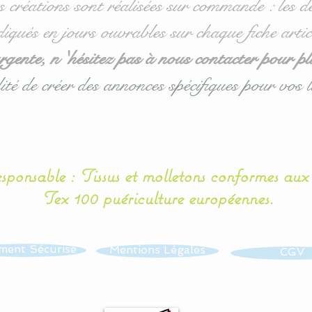
s créations sont réalisées sur commande : les dé
diqués en jours ouvrables sur chaque fiche artic
ente, n 'hésitez pas à nous contacter pour pl
ité de créer des annonces spécifiques pour vos l
esponsable : Tissus et molletons conformes au
Tex 100 puériculture européennes.
ment Sécurisé
Mentions Légales
CGV