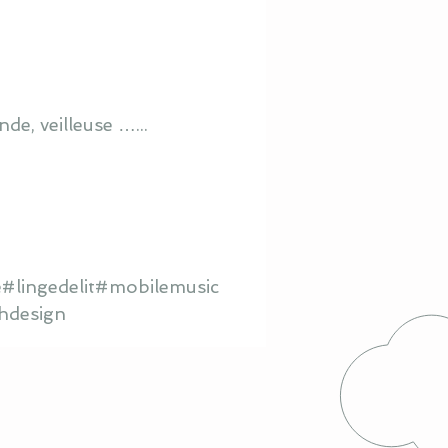
de, veilleuse …...
#lingedelit#mobilemusic
hdesign