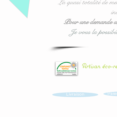
La quasi totalité de me
in
Pour une demande urg
Je vous la possibil
Artisan éco-r
Paie
Livraison