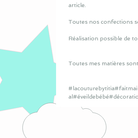
article.
Toutes nos confections s
Réalisation possible de to
Toutes mes matières sont
#lacouturebytitia#faitm
al#éveildebébé#décorati