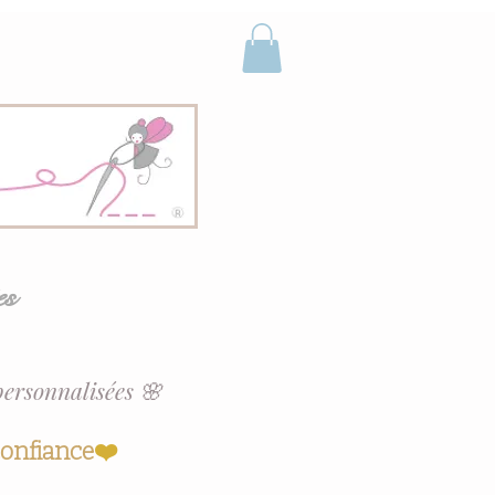
es
personnalisées 🌸
confiance
❤️