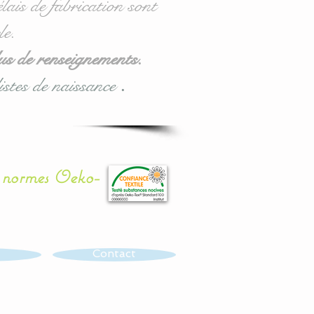
lais de fabrication sont
le.
us de renseignements.
istes de naissance
.
x normes Oeko-
Contact