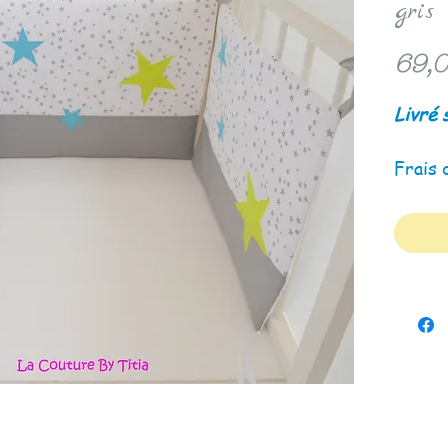
gris 
69,0
Livré 
Frais 