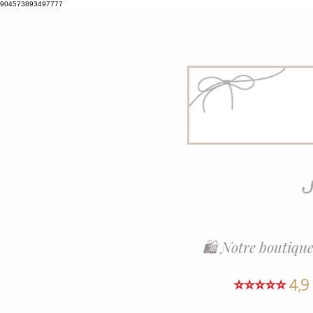
904573893497777
S
🛍️ Notre boutique
⭐⭐⭐⭐⭐
4,9