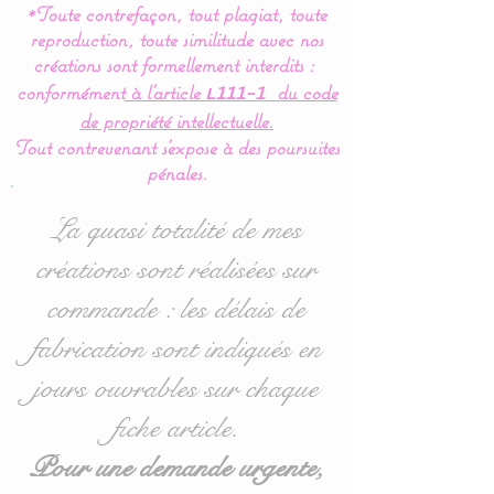
*Toute contrefaçon, tout plagiat, toute
vives et formes
reproduction, toute similitude avec nos
géométriques simples
créations sont formellement interdits :
permet à bébé de bien les
conformément
à l’article
du code
L111-1
discernées et facilite ainsi
de propriété intellectuelle.
son apprentissage.
Tout contrevenant s'expose à des poursuites
pénales.
Hauteur : 60 cms : le bras
de suspension doit être
La quasi totalité de mes
assez haut pour que bébé
créations sont réalisées sur
ne puisse attraper et faire
commande : les délais de
tomber le mobile.
La potence est en résine
fabrication sont indiqués en
ABS blanche.
jours ouvrables sur chaque
fiche article.
Le mobile est livré complet
avec le support prêt à être
Pour une demande urgente,
fixé au lit de bébé et la