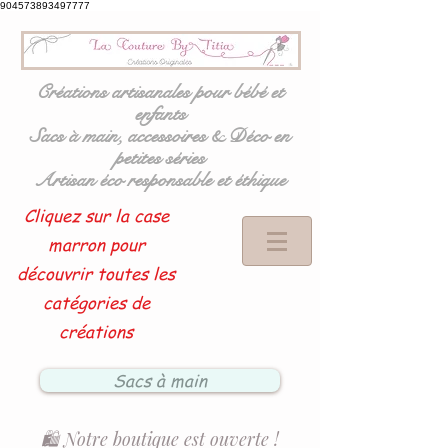
904573893497777
Créations artisanales pour bébé et
enfants
Sacs à main, accessoires & Déco en
petites séries
Artisan éco responsable et éthique
Cliquez sur la case
marron pour
découvrir toutes les
catégories de
créations
Sacs à main
🛍️ Notre boutique est ouverte !