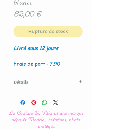
blancc
Prix
62,00 €
Rupture de stock
Livré sous 12 jours
Frais de port : 7.90
Détails
Modèle créé par La Couture
By Titia
La Couture By Titia est une marque
déposée.
Modèles, créations, photos
La présence de couleur
protégés.