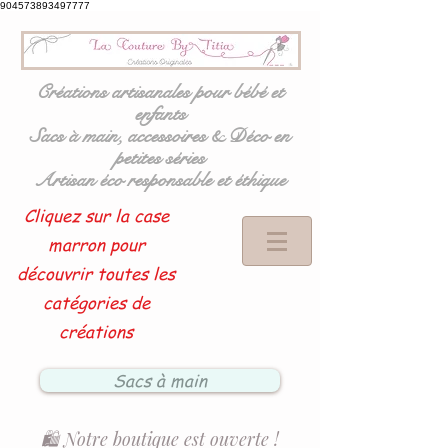
904573893497777
Créations artisanales pour bébé et
enfants
Sacs à main, accessoires & Déco en
petites séries
Artisan éco responsable et éthique
Cliquez sur la case
marron pour
découvrir toutes les
catégories de
créations
Sacs à main
🛍️ Notre boutique est ouverte !