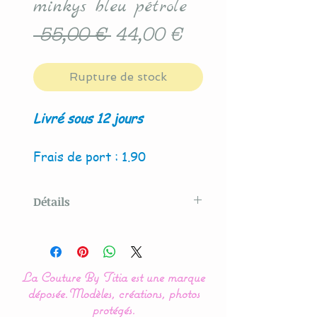
minkys bleu pétrole
Prix
Prix
 55,00 € 
44,00 €
original
promotionnel
Rupture de stock
Livré sous 12 jours
Frais de port : 1.90
Détails
Modèle créé par La Couture
By Titia
La Couture By Titia est une marque
déposée.
Modèles, créations, photos
La présence de couleur
protégés.