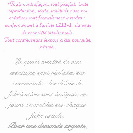
*Toute contrefaçon, tout plagiat, toute
vives et formes
reproduction, toute similitude avec nos
géométriques simples
créations sont formellement interdits :
permet à bébé de bien les
conformément
à l’article
du code
L111-1
discernées et facilite ainsi
de propriété intellectuelle.
son apprentissage.
Tout contrevenant s'expose à des poursuites
pénales.
Hauteur : 60 cms : le bras
de suspension doit être
La quasi totalité de mes
assez haut pour que bébé
créations sont réalisées sur
ne puisse attraper et faire
commande : les délais de
tomber le mobile.
La potence est en résine
fabrication sont indiqués en
ABS blanche.
jours ouvrables sur chaque
fiche article.
Le mobile est livré complet
Pour une demande urgente,
avec le support prêt à être