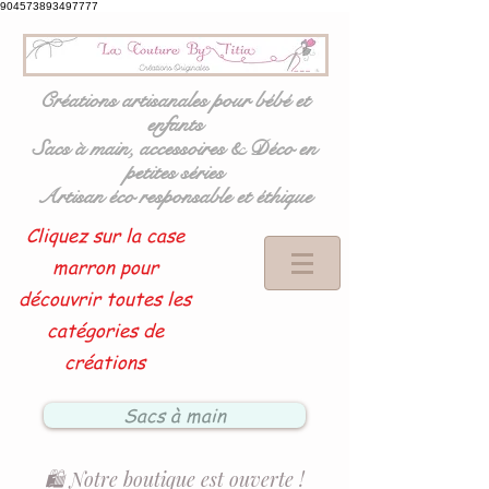
904573893497777
Créations artisanales pour bébé et
enfants
Sacs à main, accessoires & Déco en
petites séries
Artisan éco responsable et éthique
Cliquez sur la case
marron pour
découvrir toutes les
catégories de
créations
Sacs à main
🛍️ Notre boutique est ouverte !