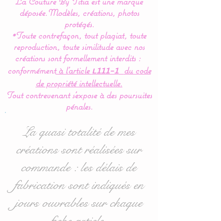
La Couture By Titia est une marque
Lot de 2 panières ou
déposée.
Modèles, créations, photos
corbeilles de rangement
protégés.
*Toute contrefaçon, tout plagiat, toute
reproduction, toute similitude avec nos
Très pratique, pour ranger
créations sont formellement interdits :
les produits de soins de
conformément
à l’article
du code
L111-1
bébé, les couches, les
de propriété intellectuelle.
lingettes et les cotons, elles
Tout contrevenant s'expose à des poursuites
s'intégreront parfaitement
pénales.
dans la chambre de bébé.
La quasi totalité de mes
Les panières sont rigides et
créations sont réalisées sur
tiennent parfaitement sur
commande : les délais de
la table à langer.
fabrication sont indiqués en
Dimensions :
jours ouvrables sur chaque
Grand modèle : 25 x 25 x
fiche article.