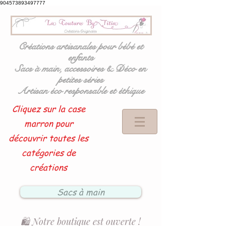
904573893497777
Créations artisanales pour bébé et
enfants
Sacs à main, accessoires & Déco en
petites séries
Artisan éco responsable et éthique
Cliquez sur la case
marron pour
découvrir toutes les
catégories de
créations
Sacs à main
🛍️ Notre boutique est ouverte !