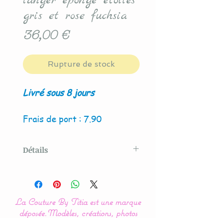
langer éponge étoiles
gris et rose fuchsia
Prix
36,00 €
Rupture de stock
Livré sous 8 jours
Frais de port : 7.90
Détails
Modèle créé par La Couture
By Titia
La Couture By Titia est une marque
La housse de matelas à
déposée.
Modèles, créations, photos