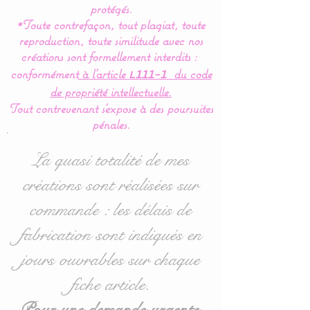
langer est indispensable
protégés.
*Toute contrefaçon, tout plagiat, toute
pour la protection de votre
reproduction, toute similitude avec nos
tapis à langer et le confort
créations sont formellement interdits :
de bébé.
conformément
à l’article
du code
L111-1
de propriété intellectuelle.
Créé entièrement en coton
Tout contrevenant s'expose à des poursuites
avec le lange amovible en
pénales.
éponge, pour facilité le
lavage.
La quasi totalité de mes
créations sont réalisées sur
Livré avec un lange en
commande : les délais de
éponge.
Celui ci est maintenu par 4
fabrication sont indiqués en
pressions, très pratique
jours ouvrables sur chaque
pour la mise en place.
fiche article.
Cette housse de matelas à
Pour une demande urgente,