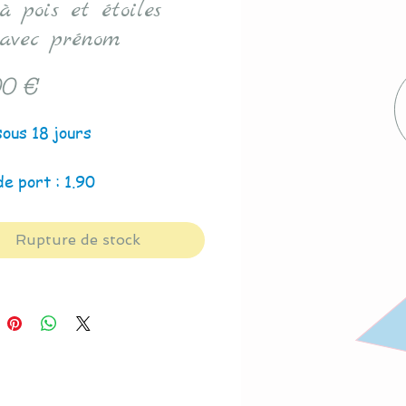
à pois et étoiles
 avec prénom
Prix
0 €
sous 18 jours
de port : 1.90
Rupture de stock