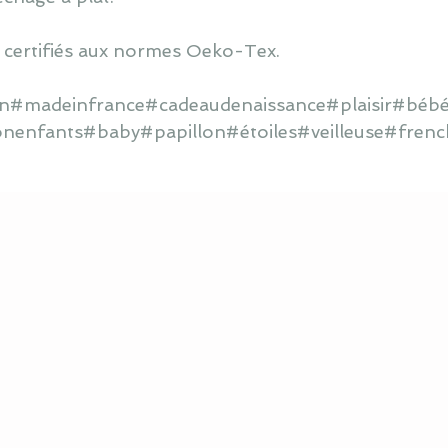
 certifiés aux normes Oeko-Tex.
ain#madeinfrance#cadeaudenaissance#plaisir#bébé
onenfants#baby#papillon#étoiles#veilleuse#frenc