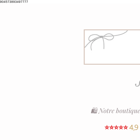
904573893497777
S
🛍️ Notre boutique
⭐⭐⭐⭐⭐
4,9