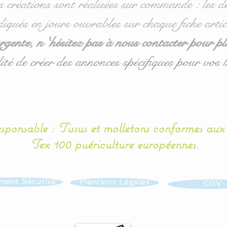
s créations sont réalisées sur commande : les dé
diqués en jours ouvrables sur chaque fiche artic
ente, n 'hésitez pas à nous contacter pour pl
ité de créer des annonces spécifiques pour vos l
esponsable : Tissus et molletons conformes au
Tex 100 puériculture européennes.
ment Sécurisé
Mentions Légales
CGV