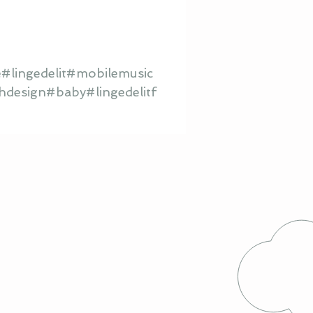
#lingedelit#mobilemusic
hdesign#baby#lingedelitf