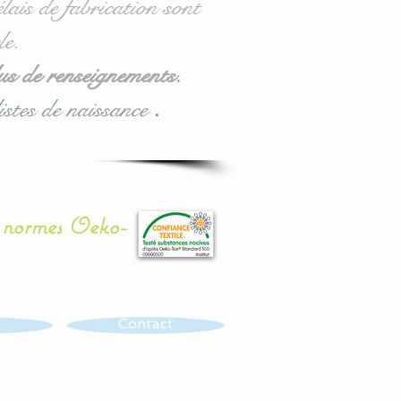
lais de fabrication sont
le.
us de renseignements.
istes de naissance
.
x normes Oeko-
Contact