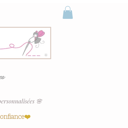
es
personnalisées 🌸
confiance
❤️