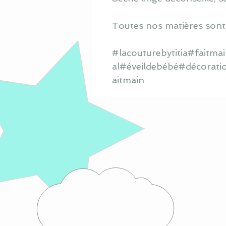
Toutes nos matières sont
#lacouturebytitia#faitm
al#éveildebébé#décorati
aitmain