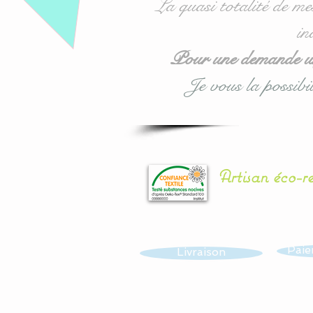
La quasi totalité de me
in
Pour une demande urg
Je vous la possibil
Artisan éco-r
Paie
Livraison